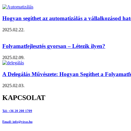
Hogyan segíthet az automatizálás a vállalkozásod h
2025.02.22.
Folyamatfejlesztés gyorsan – Létezik ilyen?
2025.02.09.
A Delegálás Művészete: Hogyan Segíthet a Folyamatf
2025.02.03.
KAPCSOLAT
Tel: +36 20 200 1709
Email: info@viras.hu