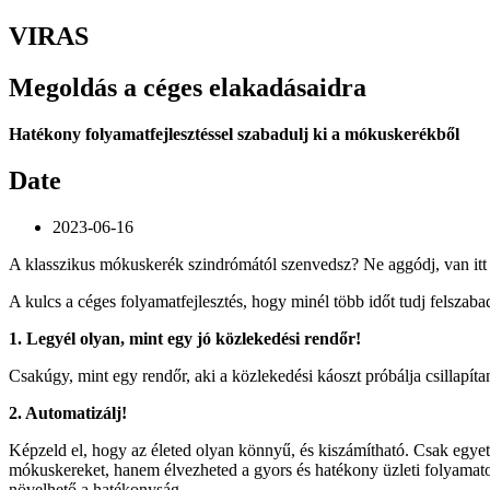
VIRAS
Megoldás a céges elakadásaidra
Hatékony folyamatfejlesztéssel szabadulj ki a mókuskerékből
Date
2023-06-16
A klasszikus mókuskerék szindrómától szenvedsz? Ne aggódj, van itt 
A kulcs a céges folyamatfejlesztés, hogy minél több időt tudj felszaba
1. Legyél olyan, mint egy jó közlekedési rendőr!
Csakúgy, mint egy rendőr, aki a közlekedési káoszt próbálja csillapít
2. Automatizálj!
Képzeld el, hogy az életed olyan könnyű, és kiszámítható. Csak egyetl
mókuskereket, hanem élvezheted a gyors és hatékony üzleti folyamatok
növelhető a hatékonyság.