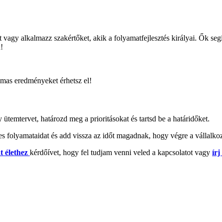
vagy alkalmazz szakértőket, akik a folyamatfejlesztés királyai. Ők seg
!
lmas eredményeket érhetsz el!
temtervet, határozd meg a prioritásokat és tartsd be a határidőket.
s folyamataidat és add vissza az időt magadnak, hogy végre a vállalko
 élethez
kérdőívet, hogy fel tudjam venni veled a kapcsolatot vagy
ír