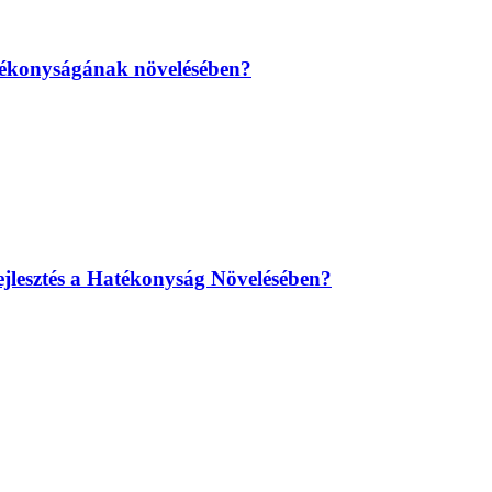
atékonyságának növelésében?
ejlesztés a Hatékonyság Növelésében?