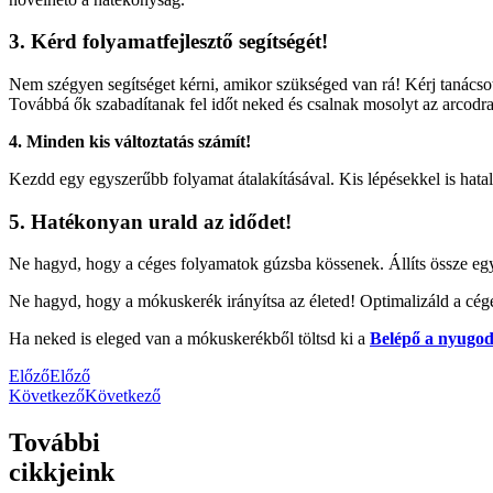
3. Kérd folyamatfejlesztő segítségét!
Nem szégyen segítséget kérni, amikor szükséged van rá! Kérj tanácsot 
Továbbá ők szabadítanak fel időt neked és csalnak mosolyt az arcodra
4. Minden kis változtatás számít!
Kezdd egy egyszerűbb folyamat átalakításával. Kis lépésekkel is hata
5. Hatékonyan urald az idődet!
Ne hagyd, hogy a céges folyamatok gúzsba kössenek. Állíts össze egy ü
Ne hagyd, hogy a mókuskerék irányítsa az életed! Optimalizáld a cége
Ha neked is eleged van a mókuskerékből töltsd ki a
Belépő a nyugodt
Előző
Előző
Következő
Következő
További
cikkjeink