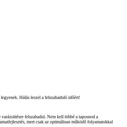
legyenek. Hálás leszel a felszabaduló időért!
e varázsütésre felszabadul. Nem kell többé a taposnod a
yamatfejlesztés, mert csak az optimálisan működő folyamatokkal