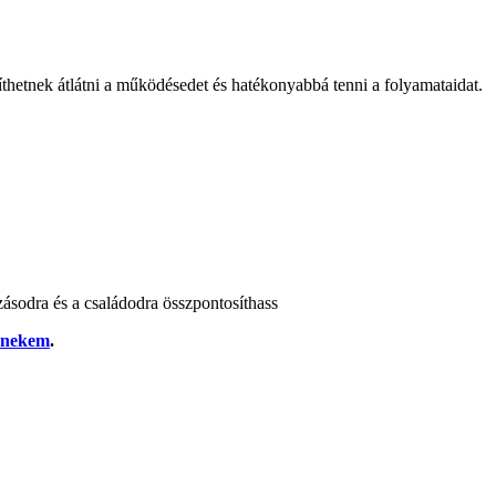
íthetnek átlátni a működésedet és hatékonyabbá tenni a folyamataidat.
zásodra és a családodra összpontosíthass
j nekem
.