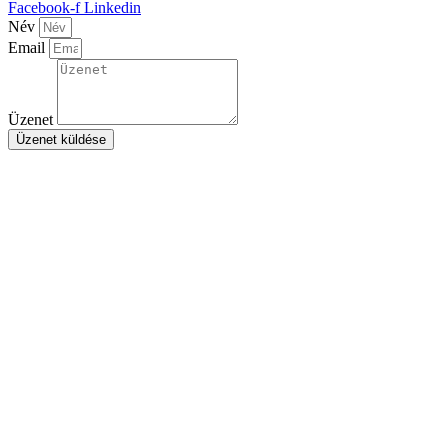
Facebook-f
Linkedin
Név
Email
Üzenet
Üzenet küldése