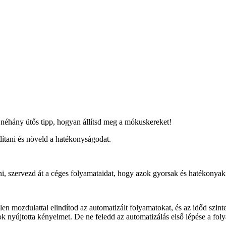
néhány ütős tipp, hogyan állítsd meg a mókuskereket!
dítani és növeld a hatékonyságodat.
ani, szervezd át a céges folyamataidat, hogy azok gyorsak és hatékonyak 
en mozdulattal elindítod az automatizált folyamatokat, és az időd szint
 nyújtotta kényelmet. De ne feledd az automatizálás első lépése a fol