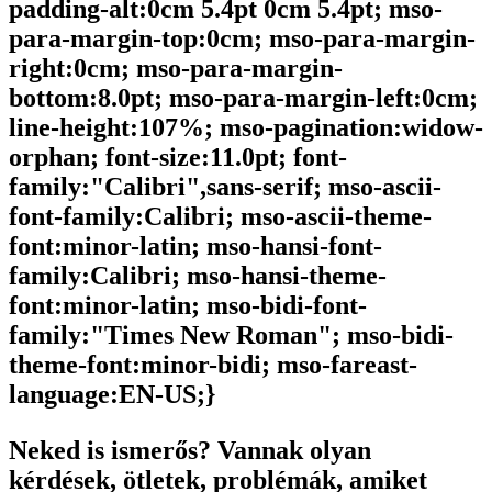
padding-alt:0cm 5.4pt 0cm 5.4pt; mso-
para-margin-top:0cm; mso-para-margin-
right:0cm; mso-para-margin-
bottom:8.0pt; mso-para-margin-left:0cm;
line-height:107%; mso-pagination:widow-
orphan; font-size:11.0pt; font-
family:"Calibri",sans-serif; mso-ascii-
font-family:Calibri; mso-ascii-theme-
font:minor-latin; mso-hansi-font-
family:Calibri; mso-hansi-theme-
font:minor-latin; mso-bidi-font-
family:"Times New Roman"; mso-bidi-
theme-font:minor-bidi; mso-fareast-
language:EN-US;}
Neked is ismerős? Vannak olyan
kérdések, ötletek, problémák, amiket