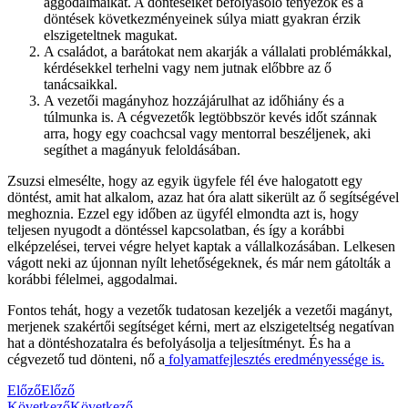
aggodalmaikat. A döntéseiket befolyásoló tényezők és a
döntések következményeinek súlya miatt gyakran érzik
elszigeteltnek magukat.
A családot, a barátokat nem akarják a vállalati problémákkal,
kérdésekkel terhelni vagy nem jutnak előbbre az ő
tanácsaikkal.
A vezetői magányhoz hozzájárulhat az időhiány és a
túlmunka is. A cégvezetők legtöbbször kevés időt szánnak
arra, hogy egy coachcsal vagy mentorral beszéljenek, aki
segíthet a magányuk feloldásában.
Zsuzsi elmesélte, hogy az egyik ügyfele fél éve halogatott egy
döntést, amit hat alkalom, azaz hat óra alatt sikerült az ő segítségével
meghoznia. Ezzel egy időben az ügyfél elmondta azt is, hogy
teljesen nyugodt a döntéssel kapcsolatban, és így a korábbi
elképzelései, tervei végre helyet kaptak a vállalkozásában. Lelkesen
vágott neki az újonnan nyílt lehetőségeknek, és már nem gátolták a
korábbi félelmei, aggodalmai.
Fontos tehát, hogy a vezetők tudatosan kezeljék a vezetői magányt,
merjenek szakértői segítséget kérni, mert az elszigeteltség negatívan
hat a döntéshozatalra és befolyásolja a teljesítményt. És ha a
cégvezető tud dönteni, nő a
folyamatfejlesztés eredményessége is.
Előző
Előző
Következő
Következő