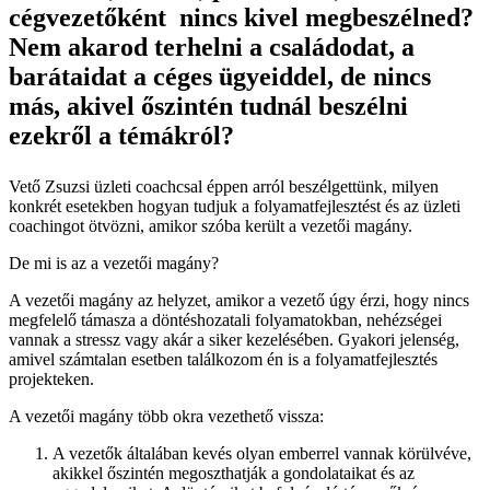
cégvezetőként
nincs kivel megbeszélned?
Nem akarod terhelni a családodat, a
barátaidat a céges ügyeiddel, de nincs
más, akivel őszintén tudnál beszélni
ezekről a témákról?
Vető Zsuzsi üzleti coachcsal éppen arról beszélgettünk, milyen
konkrét esetekben hogyan tudjuk a folyamatfejlesztést és az üzleti
coachingot ötvözni, amikor szóba került a vezetői magány.
De mi is az a vezetői magány?
A vezetői magány az helyzet, amikor a vezető úgy érzi, hogy nincs
megfelelő támasza a döntéshozatali folyamatokban, nehézségei
vannak a stressz vagy akár a siker kezelésében. Gyakori jelenség,
amivel számtalan esetben találkozom én is a folyamatfejlesztés
projekteken.
A vezetői magány több okra vezethető vissza:
A vezetők általában kevés olyan emberrel vannak körülvéve,
akikkel őszintén megoszthatják a gondolataikat és az