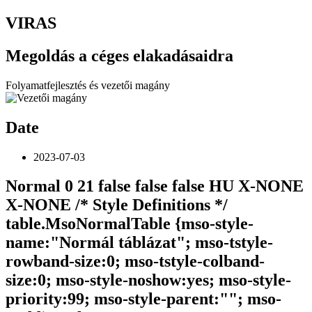
VIRAS
Megoldás a céges elakadásaidra
Folyamatfejlesztés és vezetői magány
Date
2023-07-03
Normal 0 21 false false false HU X-NONE
X-NONE
/* Style Definitions */
table.MsoNormalTable {mso-style-
name:"Normál táblázat"; mso-tstyle-
rowband-size:0; mso-tstyle-colband-
size:0; mso-style-noshow:yes; mso-style-
priority:99; mso-style-parent:""; mso-