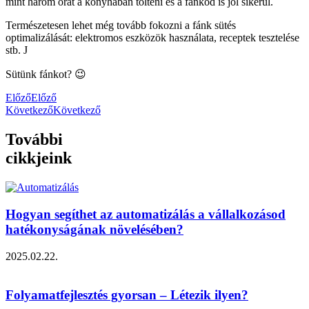
mint három órát a konyhában tölteni és a fánkod is jól sikerül.
Természetesen lehet még tovább fokozni a fánk sütés
optimalizálását: elektromos eszközök használata, receptek tesztelése
stb. J
Sütünk fánkot? 😉
Előző
Előző
Következő
Következő
További
cikkjeink
Hogyan segíthet az automatizálás a vállalkozásod
hatékonyságának növelésében?
2025.02.22.
Folyamatfejlesztés gyorsan – Létezik ilyen?