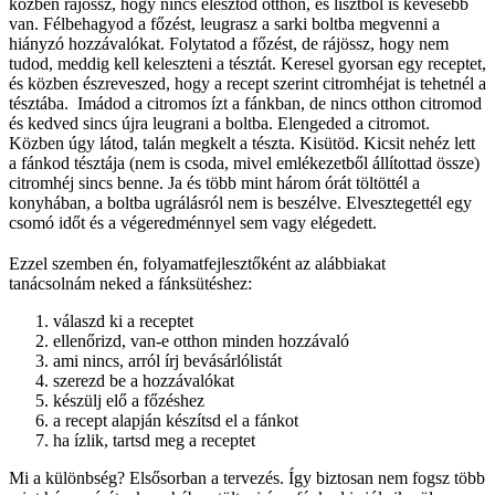
közben rájössz, hogy nincs élesztőd otthon, és lisztből is kevesebb
van. Félbehagyod a főzést, leugrasz a sarki boltba megvenni a
hiányzó hozzávalókat. Folytatod a főzést, de rájössz, hogy nem
tudod, meddig kell keleszteni a tésztát. Keresel gyorsan egy receptet,
és közben észreveszed, hogy a recept szerint citromhéjat is tehetnél a
tésztába. Imádod a citromos ízt a fánkban, de nincs otthon citromod
és kedved sincs újra leugrani a boltba. Elengeded a citromot.
Közben úgy látod, talán megkelt a tészta. Kisütöd. Kicsit nehéz lett
a fánkod tésztája (nem is csoda, mivel emlékezetből állítottad össze)
citromhéj sincs benne. Ja és több mint három órát töltöttél a
konyhában, a boltba ugrálásról nem is beszélve. Elvesztegettél egy
csomó időt és a végeredménnyel sem vagy elégedett.
Ezzel szemben én, folyamatfejlesztőként az alábbiakat
tanácsolnám neked a fánksütéshez:
válaszd ki a receptet
ellenőrizd, van-e otthon minden hozzávaló
ami nincs, arról írj bevásárlólistát
szerezd be a hozzávalókat
készülj elő a főzéshez
a recept alapján készítsd el a fánkot
ha ízlik, tartsd meg a receptet
Mi a különbség? Elsősorban a tervezés. Így biztosan nem fogsz több