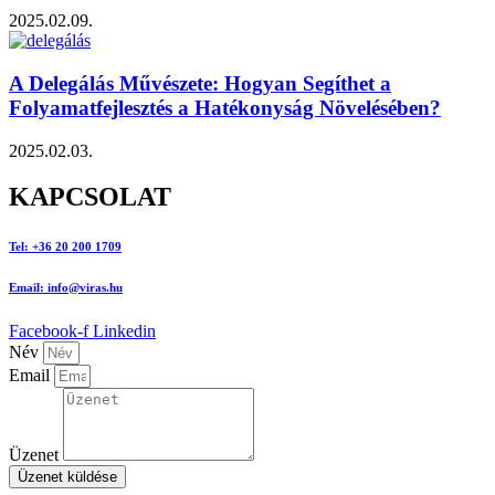
2025.02.09.
A Delegálás Művészete: Hogyan Segíthet a
Folyamatfejlesztés a Hatékonyság Növelésében?
2025.02.03.
KAPCSOLAT
Tel: +36 20 200 1709
Email: info@viras.hu
Facebook-f
Linkedin
Név
Email
Üzenet
Üzenet küldése