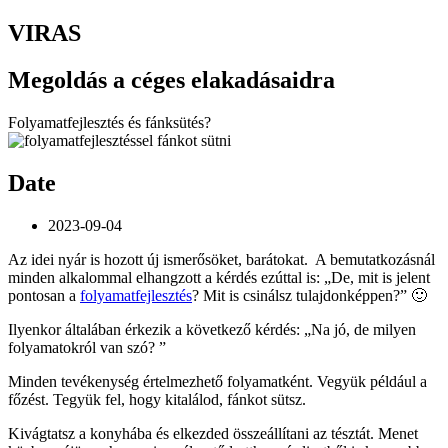
VIRAS
Megoldás a céges elakadásaidra
Folyamatfejlesztés és fánksütés?
Date
2023-09-04
Az idei nyár is hozott új ismerősöket, barátokat. A bemutatkozásnál
minden alkalommal elhangzott a kérdés ezúttal is: „De, mit is jelent
pontosan a
folyamatfejlesztés
? Mit is csinálsz tulajdonképpen?” 🙂
Ilyenkor általában érkezik a következő kérdés: „Na jó, de milyen
folyamatokról van szó? ”
Minden tevékenység értelmezhető folyamatként. Vegyük például a
főzést. Tegyük fel, hogy kitalálod, fánkot sütsz.
Kivágtatsz a konyhába és elkezded összeállítani az tésztát. Menet