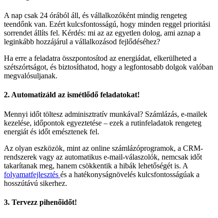
A nap csak 24 órából áll, és vállalkozóként mindig rengeteg
teendőnk van. Ezért kulcsfontosságú, hogy minden reggel prioritási
sorrendet állíts fel. Kérdés: mi az az egyetlen dolog, ami aznap a
leginkább hozzájárul a vállalkozásod fejlődéséhez?
Ha erre a feladatra összpontosítod az energiádat, elkerülheted a
szétszórtságot, és biztosíthatod, hogy a legfontosabb dolgok valóban
megvalósuljanak.
2.
Automatizáld az ismétlődő feladatokat!
Mennyi időt töltesz adminisztratív munkával? Számlázás, e-mailek
kezelése, időpontok egyeztetése – ezek a rutinfeladatok rengeteg
energiát és időt emésztenek fel.
Az olyan eszközök, mint az online számlázóprogramok, a CRM-
rendszerek vagy az automatikus e-mail-válaszolók, nemcsak időt
takarítanak meg, hanem csökkentik a hibák lehetőségét is. A
folyamatfejlesztés
és a hatékonyságnövelés kulcsfontosságúak a
hosszútávú sikerhez.
3.
Tervezz pihenőidőt!