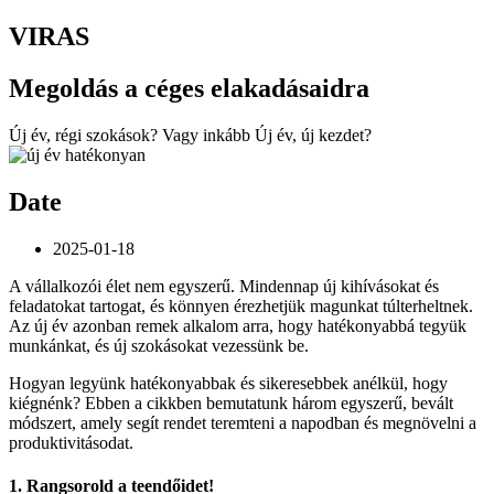
VIRAS
Megoldás a céges elakadásaidra
Új év, régi szokások? Vagy inkább Új év, új kezdet?
Date
2025-01-18
A vállalkozói élet nem egyszerű. Mindennap új kihívásokat és
feladatokat tartogat, és könnyen érezhetjük magunkat túlterheltnek.
Az új év azonban remek alkalom arra, hogy hatékonyabbá tegyük
munkánkat, és új szokásokat vezessünk be.
Hogyan legyünk hatékonyabbak és sikeresebbek anélkül, hogy
kiégnénk? Ebben a cikkben bemutatunk három egyszerű, bevált
módszert, amely segít rendet teremteni a napodban és megnövelni a
produktivitásodat.
1.
Rangsorold a teendőidet!