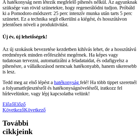
A hatékonyság nem létezik megfelelő pihenés nélkül. Az agyunknak
szüksége van rövid szünetekre, hogy regenerálódni tudjon. Próbáld
ki a Pomodoro-módszert: 25 perc intenzív munka után tarts 5 perc
szünetet. Ez a technika segít elkerülni a kiégést, és hosszútávon
jelentősen növeli a produktivitást.
Új év, új lehetőségek!
Az új szokások bevezetése kezdetben kihívás lehet, de a hosszútávú
eredmények minden erőfeszítést megérnek. Ha képes vagy
tudatosan tervezni, automatizálni a feladataidat, és odafigyelsz a
pihenésre, a vállalkozásod nemcsak hatékonyabb, hanem sikeresebb
is lesz.
Tedd meg az első lépést a
hatékonyság
felé! Ha több tippet szeretnél
a folyamatfejlesztésről és hatékonyságnövelésről, iratkozz fel
hírlevelünkre, vagy lépj kapcsolatba velünk!
Előző
Előző
Következő
Következő
További
cikkjeink